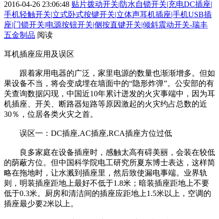
2016-04-26 23:06:48
贴片拨动开关|防水自锁开关|充电DC插座|
手机轻触开关|立式卧式按键开关|立体声耳机插座|手机USB插
座|门锁开关|电源按钮开关|侧按直键开关|倾斜震动开关-瑞丰
五金制品
阅读
耳机插座应用及误区
跟着家用电器的广泛，家里电源的数量也渐渐增多。但如
果设备不当，将会变成埋在墙面中的“隐形炸弹”。公安部的有
关查询数据闪现，中国近10年累计迸发的火灾事端中，因为耳
机插座、开关、断路器短路等原因激起的火灾约占总数的近
30％，位居各类火灾之首。
误区一：DC插座,AC插座,RCA插座方位过低
良多家庭在设备插座时，感触太高有碍美丽，会装在较低
的荫蔽方位。但中国科学院电工研究所夏东博士表达，这样简
略在拖地时，让水溅到插座里，然后致使漏电事端。业界轨
则，明装插座距地上最好不低于1.8米；暗装插座距地上不要
低于0.3米。厨房和清洁间的插座应距地上1.5米以上，空调的
插座最少要2米以上。