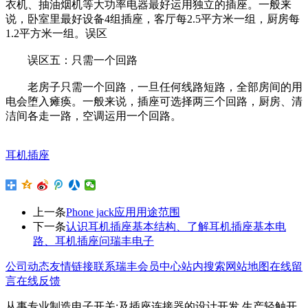
衣机、抽油烟机等大功率电器最好运用独立的插座。一般来
说，卧室里最好设备4组插座，客厅每2.5平方米一组，厨房每
1.2平方米一组。误区
误区五：只需一个回路
老房子只需一个回路，一旦任何线路短路，全部房间的用
电会堕入瘫痪。一般来说，插座可选择两三个回路，厨房、清
洁间各走一路，空调运用一个回路。
耳机插座
上一条
Phone jack应用用途范围
下一条
认识耳机插座基本结构、了解耳机插座基本电
路、耳机插座问瑞丰电子
公司动态
友情链接
联系瑞丰
会员中心
站内搜索
网站地图
在线留
言
在线反馈
从事专业制造电子开关;及插座连接器的设计开发,生产轻触开