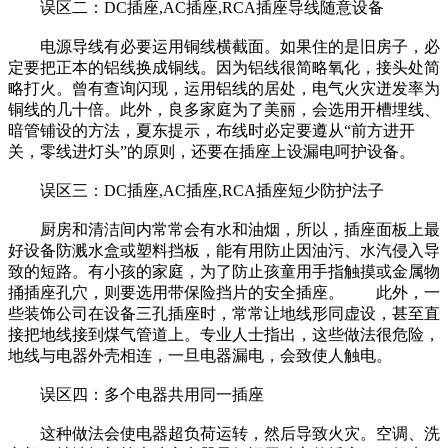
误区二：DC插座,AC插座,RCA插座导线随意设备
电源导线有必要运用铜线横截面。如果住的是旧房子，必
定要把正本的铝线换成铜线。因为铝线很简略氧化，接头处简
略打火。曾有查询闪现，运用铝线的居处，电气火灾迸发率为
铜线的几十倍。此外，良多家庭为了美丽，会选用开槽埋线、
暗管铺设的方法，夏东提示，布线时必定要遵从“前方进开
关，零线进灯头”的原则，还要在插座上设漏电呵护设备。
误区三：DC插座,AC插座,RCA插座短少防护法子
厨房和清洁间内常常会有水和油烟，所以，插座面板上最
好设备防溅水盒或塑料挡板，能有用防止因油污、水汽侵入导
致的短路。有小孩的家庭，为了防止孩童用手指触摸或金属物
捅插座孔穴，则要选用带保险挡片的安全插座。 此外，一
些装饰公司在设备三孔插座时，常常让地线形同虚设，甚至直
接把地线接到煤气管道上。专业人士指出，这些做法很危险，
地线与电器外壳相连，一旦电器漏电，会致使人触电。
误区四：多个电器共用同一插座
这种做法会使电器超负荷运转，然后导致火灾。空调、洗