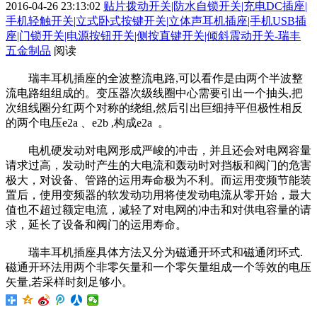
2016-04-26 23:13:02
贴片拨动开关|防水自锁开关|充电DC插座|
手机轻触开关|立式卧式按键开关|立体声耳机插座|手机USB插
座|门锁开关|电源按钮开关|侧按直键开关|倾斜震动开关-瑞丰
五金制品
阅读
瑞丰耳机插座的全波整流电路,可以看作是由两个半波整
流电路组组成的。变压器次级线圈中心需要引出一个抽头,把
次组线圈分红两个对称的绕组,然后引出巨细持平但极性相反
的两个电压e2a 、e2b ,构成e2a 。
电机硬发动对电网形成严峻的冲击，并且还会对电网容量
请求过高，发动时产生的大电流和轰动时对挡板和阀门的危害
极大，对设备、管路的运用寿命极为不利。而运用变频节能装
置后，使用变频器的软发动功用将使发动电流从零开始，最大
值也不超过额定电流，减轻了对电网的冲击和对供电容量的请
求，延长了设备和阀门的运用寿命。
瑞丰耳机插座具体方法又分为磁通开环式和磁通闭环式.
磁通开环法用两个非零矢量和一个零矢量组成一个等效的电压
矢量,若采样时刻足够小。