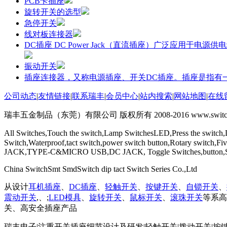
PCB卡插座
旋转开关的选型
急停开关
线对板连接器
DC插座 DC Power Jack（直流插座）广泛应
振动开关
插座连接器，又称电源插座、开关DC插座。插座是指有
公司动态
|
友情链接
|
联系瑞丰
|
会员中心
|
站内搜索
|
网站地图
|
在线
瑞丰五金制品（东莞）有限公司 版权所有 2008-2016 www.switchs
All Switches,Touch the switch,Lamp SwitchesLED,Press the switch,
Switch,Waterproof,tact switch,power switch button,Rotary switch
JACK,TYPE-C&MICRO USB,DC JACK, Toggle Switches,button,Self-
China SwitchSmt SmdSwitch dip tact Switch Series Co.,Ltd
从设计
耳机插座
、
DC插座
、
轻触开关
、
按键开关
、
自锁开关
、
震动开关
,、;
LED模具
、
旋转开关
、
鼠标开关
、
滚珠开关
等系高
关、高安全插座产品
瑞丰电子
|
注重开关插座细节设计及研发
|
轻触开关
|
拨动开关
|
按