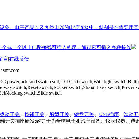
用于电源供电设备、电子产品以及各类电器的电源连接中，特别是在需
一个或一个以上电路接线可插入的座，通过它可插入各种接线
留言
|
在线反馈
mt.com
DC powerjack,smd switch smt,LED tact switch,With light switch,Butt
,Five-way switch,Reset switch,Rocker switch,Straight key switch,
locking switch,Slide switch
拨动开关
、
按钮开关
、
船型开关
、
键盘开关
、
USB插座
、
滑动开
端开关插座研发;致力于为全球电子和汽车设备、仪表仪器、通
键开关
|
按钮开关
|
键盘开关
|
微动开关
|
自锁开关
|
直键开关
|
船型开关
|