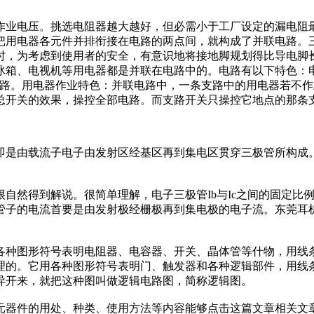
业电压。挑选电阻器越大越好，但必需小于工厂设定的漏电阻最
把用电器各元件并排衔接在电路的两点间，就构成了并联电路。
时，为考虑到使用者的安全，有意识地将接地脚规划得比导电脚
冰箱、电视机等用电器都是并联在电路中的。电路有以下特色：
回路。用电器作业特色：并联电路中，一条支路中的用电器若不
总开关的效果，操控全部电路。而支路开关只操控它地点的那条
由载流子电子由发射区经基区再到集电区贯穿三极管所构成。
然得到解说。很简单理解，电子三极管Ib与Ic之间的固定比
管子的电流首要是由发射极经栅极再到集电极的电子流。东莞耳
种图形符号表明电阻器、电容器、开关、晶体管等什物，用线条
理的。它用各种图形符号表明门、触发器和各种逻辑部件，用线
异开来，就把这种图叫做逻辑电路图，简称逻辑图。
器件的用处、种类、使用方法等内容能够点击这篇文章相关文章