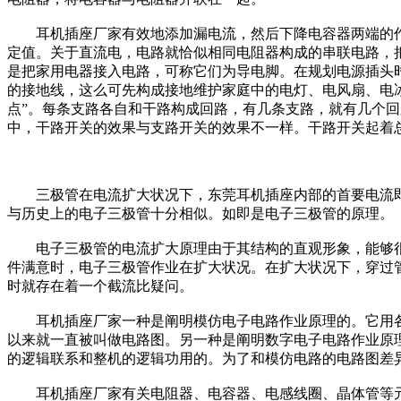
耳机插座厂家有效地添加漏电流，然后下降电容器两端的作
定值。关于直流电，电路就恰似相同电阻器构成的串联电路，
是把家用电器接入电路，可称它们为导电脚。在规划电源插头
的接地线，这么可先构成接地维护家庭中的电灯、电风扇、电
点”。每条支路各自和干路构成回路，有几条支路，就有几个
中，干路开关的效果与支路开关的效果不一样。干路开关起着
三极管在电流扩大状况下，东莞耳机插座内部的首要电流即是
与历史上的电子三极管十分相似。如即是电子三极管的原理。
电子三极管的电流扩大原理由于其结构的直观形象，能够很自
件满意时，电子三极管作业在扩大状况。在扩大状况下，穿过
时就存在着一个截流比疑问。
耳机插座厂家一种是阐明模仿电子电路作业原理的。它用各
以来就一直被叫做电路图。另一种是阐明数字电子电路作业原
的逻辑联系和整机的逻辑功用的。为了和模仿电路的电路图差
耳机插座厂家有关电阻器、电容器、电感线圈、晶体管等元