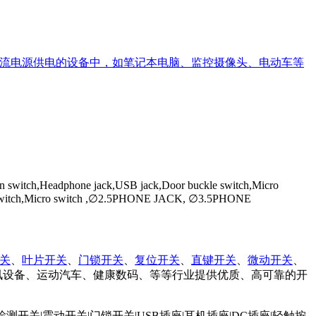
要用直流电源供电的设备中，如笔记本电脑、监控摄像头、电动车等
on switch,Headphone jack,USB jack,Door buckle switch,Micro
Power switch,Micro switch ,∅2.5PHONE JACK, ∅3.5PHONE
关
、
叶片开关
、
门锁开关
、
复位开关
、
直键开关
、
微动开关
、
讯设备、运动汽车、健康数码、等等行业提供优质、高可靠的开
检测开关
|
震动开关
|
门锁开关|
USB插座
|
耳机插座
|
DC插座
|
轻触按