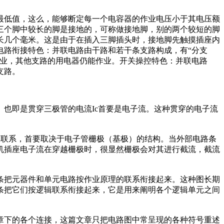
低值，这么，能够断定每一个电容器的作业电压小于其电压额
三个脚中较长的脚是接地的，可称做接地脚，别的两个较短的脚
长几个毫米。这是由于在插入三脚插头时，接地脚先触摸插座内
电路衔接特色：并联电路由干路和若干条支路构成，有“分支
作业，其他支路的用电器仍能作业。开关操控特色：并联电路
支路。
也即是贯穿三极管的电流Ic首要是电子流。这种贯穿的电子流
例联系，首要取决于电子管栅极（基极）的结构。当外部电路条
机插座电子流在穿越栅极时，很显然栅极会对其进行截流，截流
把元器件和单元电路按作业原理的联系衔接起来。这种图长期
条把它们按逻辑联系衔接起来，它是用来阐明各个逻辑单元之间
下的各个连接，这篇文章只把电路图中常呈现的各种符号重述