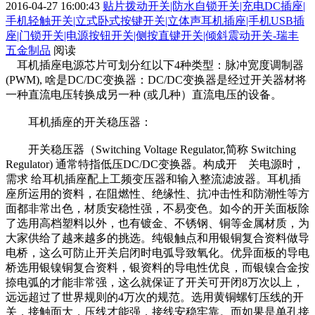
2016-04-27 16:00:43
贴片拨动开关|防水自锁开关|充电DC插座|
手机轻触开关|立式卧式按键开关|立体声耳机插座|手机USB插
座|门锁开关|电源按钮开关|侧按直键开关|倾斜震动开关-瑞丰
五金制品
阅读
耳机插座电源芯片可划分红以下4种类型：脉冲宽度调制器
(PWM), 啥是DC/DC变换器：DC/DC变换器是经过开关器材将
一种直流电压转换成另一种 (或几种）直流电压的设备。
耳机插座的开关稳压器：
开关稳压器（Switching Voltage Regulator,简称 Switching
Regulator) 通常特指低压DC/DC变换器。构成开 关电源时，
需求 给耳机插座配上工频变压器和输入整流滤波器。耳机插
座所运用的资料，在阻燃性、绝缘性、抗冲击性和防潮性等方
面都非常出色，材质安稳性强，不易变色。如今的开关面板除
了选用高档塑料以外，也有镀金、不锈钢、铜等金属材质，为
大家供给了越来越多的挑选。纯银触点和用银铜复合资料做导
电桥，这么可防止开关启闭时电弧导致氧化。优异面板的导电
桥选用银镍铜复合资料，银资料的导电性优良，而银镍合金按
捺电弧的才能非常强，这么就保证了开关可开闭8万次以上，
远远超过了世界规则的4万次的规范。选用黄铜螺钉压线的开
关，接触面大，压线才能强，接线安稳牢靠。而如果是单孔接