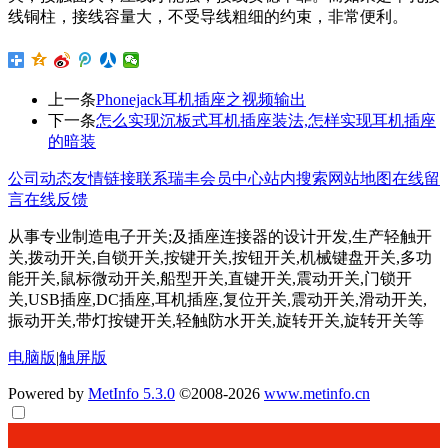
线铜柱，接线容量大，不受导线粗细的约束，非常便利。
上一条
Phonejack耳机插座之视频输出
下一条
怎么实现沉板式耳机插座装法,怎样实现耳机插座
的暗装
公司动态
友情链接
联系瑞丰
会员中心
站内搜索
网站地图
在线留
言
在线反馈
从事专业制造电子开关;及插座连接器的设计开发,生产轻触开
关,拨动开关,自锁开关,按键开关,按钮开关,机械键盘开关,多功
能开关,鼠标微动开关,船型开关,直键开关,震动开关,门锁开
关,USB插座,DC插座,耳机插座,复位开关,震动开关,滑动开关,
振动开关,带灯按键开关,轻触防水开关,旋转开关,旋转开关等
电脑版
|
触屏版
Powered by
MetInfo 5.3.0
©2008-2026
www.metinfo.cn