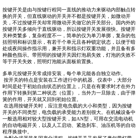
按键开关是由与按键行程同一直线的推动力来驱动内部触点转
换的开关，但直线驱动的开关并不都是按键开关，如微动开
关，不过按键开关却常用微动开关做它的开关部分。国内外的
按键开关多倾向于直线驱动，所以按键开关发展很快。按键开
关种类繁多，复杂程度不一，简单的仅为单刀单掷，复杂的包
括照明和标识显示，有若干个单元且各种锁定状态，以便于暗
处或夜间操作指示用，兼开关和指示灯双重功能，并且备有多
种颜色指示。带照明的按键开关因灯泡易失效，灯泡的失效不
等于开关失效，照明灯泡能从面板前置换。
多单元按键开关常成排安装，每个单元能各自独立动作。
按开关的特点是安装在工作进行中的机器、仪表中，大部分
时间是处于初始自由状态的位置上，只是在有要求时才在外力
作用下转换到第二种状态（位置），当外力一旦除去，由于弹
簧的作用，开关就又回到初始位置。
在选用按键开关时，应注意电负载的大小和类型，因为按键
开关的不同类型，电负载的承受能力差别很大。在机械设备中
一般选用相对较大型按键开关，如AN型，可用在交流电动机
的自动电磁开关，以及人工启动、紧急刹车、油压机等的自动
程序换接中。