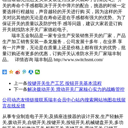
关的寿命个手感都取决于开关中弹片的配合，挑选的时候一定
要选择行程越短，声音越轻的开关进行购 买，因为这样的开
关对比其他的无论是在寿命还是在手感都有强大的优势。为了
保证开关的质量以及防护性手 感等问题，建议大家若是订购
开关就找防水开关厂家德崧电子。
瑞丰五金制品是一家专业生产安装销售开关的厂家，产品
生产加工销售安装一条龙服务，公司发展十多年，在业界 享
有一片声誉，无论是在质量上还是价格上都有很大的优势，批
量订购还有更多的优惠，订购开关认准防水开关厂家瑞丰制
品。 详情咨询 瑞丰制品 http://www.switchsmt.com/
上一条
按键开关生产工艺 按钮开关基本流程
下一条
解决拨动开关 滑动开关厂家核心实力的战略管控
公司动态
友情链接
联系瑞丰
会员中心
站内搜索
网站地图
在线留
言
在线反馈
从事专业制造电子开关;及插座连接器的设计开发,生产轻触开
关,拨动开关,自锁开关,按键开关,按钮开关,机械键盘开关,多功