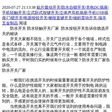
2020-07-27 21:13:38
贴片拨动开关|防水自锁开关|充电DC插座|
手机轻触开关|立式卧式按键开关|立体声耳机插座|手机USB插
座|门锁开关|电源按钮开关|侧按直键开关|倾斜震动开关-瑞丰
五金制品
阅读
防水开关 防水轻触开关厂家 防水按钮开关告诉你挑选开
关的秘诀
开关大家都不陌生，开关广泛的应用于各个领域，样式也
是各式各样，开关属于电子元气件行业，主要用于控 制电路
中电流的流向。什么行业最需要开关呢？一个就是生产制造
业，一个就是装修行业。像这两个行业一般 都经常需要订购
购买开关，平时我们买的时候有什么诀窍呢？防水开关厂家告
诉你。
防水开关厂家
一般我们在挑选开关的时候最重要就是要看开关的防护性
能。什么是防护性能呢？大家都知道开关用于控制电 路的运
转，那么电是会伤害人的，如果开关的防护性不高就容易发生
安全隐患。还有就是开关的手感，一般开 关都是需要经常用
到的，手感更好也会使操作显得更加精准。
当然挑选开关也离不开我们经常说到的使用寿命问题，我
相信谁都无法忍受买来安装使用没多久就坏了的情况 吧。开