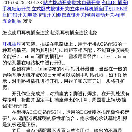
2016-04-26 23:01:33
贴片拨动开关|防水自锁开关|充电DC插座|
手机轻触开关|立式卧式按键开关|立体声耳机插座|手机USB插
座|门锁开关|电源按钮开关|侧按直键开关|倾斜震动开关-瑞丰
五金制品
阅读
怎么使用耳机插座连接电源,耳机插座连接电路
耳机插座
可安装、插拔在电路板上，用于衔接AC适配器的一
种耳机插座。因为其引脚与IC齿距不相匹配，不能直接安装到
全能板2．54mm问距的插孔中，需求用直径声1．1～1．6mm
的钻孔器在电路板中进行开孔。
假如有声1．1mm摆布的小型钻孔器最佳，当然在一般的
购物基地大概花费800日元就可以买到手动钻孔器，如下图所
示，对电路板插孔进行开孔，用钳子和东西刀进一步将孔扩
宽。
开孔作业完成后，对插座的引脚进行焊接。在开孔处没有
焊接时，折曲并固定耳机插座伸出的引脚，周围搭上铜线(镀
锡)进行焊接。
在衔接AC(DC)适配器时，运用的DC衔接器插座极性必定
要与AC适配器所标明的极性相吻合．需求细心承认基地引脚
是负极还是正极。
并且，当AC适配器不设置为整流用时，输出的不再是