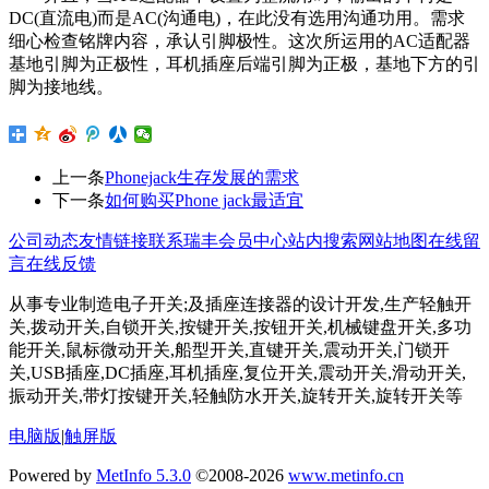
DC(直流电)而是AC(沟通电)，在此没有选用沟通功用。需求
细心检查铭牌内容，承认引脚极性。这次所运用的AC适配器
基地引脚为正极性，耳机插座后端引脚为正极，基地下方的引
脚为接地线。
上一条
Phonejack生存发展的需求
下一条
如何购买Phone jack最适宜
公司动态
友情链接
联系瑞丰
会员中心
站内搜索
网站地图
在线留
言
在线反馈
从事专业制造电子开关;及插座连接器的设计开发,生产轻触开
关,拨动开关,自锁开关,按键开关,按钮开关,机械键盘开关,多功
能开关,鼠标微动开关,船型开关,直键开关,震动开关,门锁开
关,USB插座,DC插座,耳机插座,复位开关,震动开关,滑动开关,
振动开关,带灯按键开关,轻触防水开关,旋转开关,旋转开关等
电脑版
|
触屏版
Powered by
MetInfo 5.3.0
©2008-2026
www.metinfo.cn