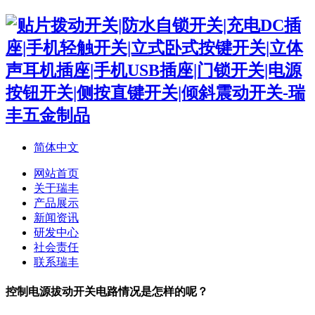
简体中文
网站首页
关于瑞丰
产品展示
新闻资讯
研发中心
社会责任
联系瑞丰
控制电源拔动开关电路情况是怎样的呢？