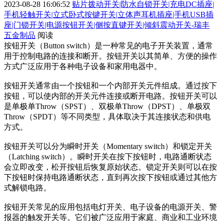
2023-08-28 16:06:52
贴片拨动开关|防水自锁开关|充电DC插座|
手机轻触开关|立式卧式按键开关|立体声耳机插座|手机USB插
座|门锁开关|电源按钮开关|侧按直键开关|倾斜震动开关-瑞丰
五金制品
阅读
按钮开关（Button switch）是一种常见的电子开关装置，通常
用于控制电路的连接和断开。按钮开关以其简单、方便的操作
方式广泛应用于各种电子设备和家用电器中。
按钮开关通常由一个按钮和一个内部开关元件组成。通过按下
按钮，可以使内部的开关元件连接或断开电路。按钮开关可以
是单极单Throw（SPST）、双极单Throw（DPST）、单极双
Throw（SPDT）等不同类型，具体取决于其连接状态和供电
方式。
按钮开关可以分为瞬时开关（Momentary switch）和锁定开关
（Latching switch）。瞬时开关在按下按钮时，电路通断状态
会立即改变，松开按钮后恢复原始状态。锁定开关则可以在按
下按钮时保持电路通断状态，直到再次按下按钮或通过其他方
式解锁电路。
按钮开关常见的应用包括电灯开关、电子设备的电源开关、警
报器的触发开关等。它们被广泛应用于家庭、商业和工业环境