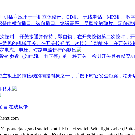
,耳机插座应用于手机立体设计、CD机、无线电话、MP3机、数
它是由横向插口、纵向插口、绝缘基座、叉型接触弹片、定向键
次按时，开关接通并保持，即自锁，在开关按钮第二次按时，开
一种常见的机械开关。在开关按钮第一次按时自动锁住，在开关按
额定电流、电压、短路电流进行的测试
路的参数（如电流，电压等）的一种开关，检测开关具有感应功
关是主板上的插接线的插接对象之一，手按下时它发生短路，松
理技术
留言
|
在线反馈
mt.com
DC powerjack,smd switch smt,LED tact switch,With light switch,Butt
,Five-way switch,Reset switch,Rocker switch,Straight key switch,