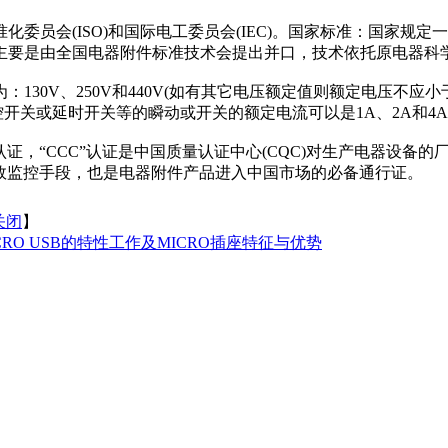
委员会(ISO)和国际电工委员会(IEC)。国家标准：国家规
标准：主要是由全国电器附件标准技术会提出并口，技术依托原电器
V、250V和440V(如有其它电压额定值则额定电压不应小于120
控开关或延时开关等的瞬动或开关的额定电流可以是1A、2A和4
认证，“CCC”认证是中国质量认证中心(CQC)对生产电器设备
有效监控手段，也是电器附件产品进入中国市场的必备通行证。
关闭
】
CRO USB的特性工作及MICRO插座特征与优势