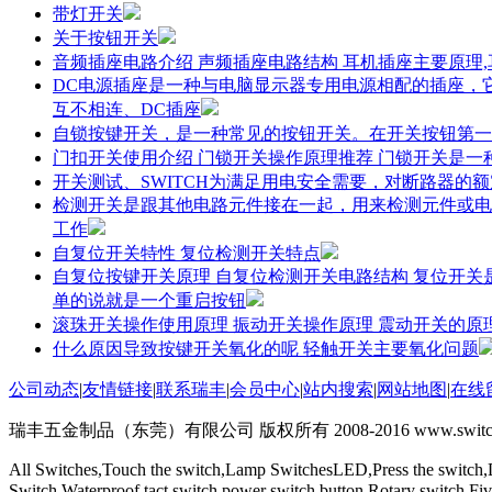
带灯开关
关于按钮开关
音频插座电路介绍 声频插座电路结构 耳机插座主要原理
DC电源插座是一种与电脑显示器专用电源相配的插座，
互不相连、DC插座
自锁按键开关，是一种常见的按钮开关。在开关按钮第一
门扣开关使用介绍 门锁开关操作原理推荐 门锁开关是
开关测试、SWITCH为满足用电安全需要，对断路器的
检测开关是跟其他电路元件接在一起，用来检测元件或电
工作
自复位开关特性 复位检测开关特点
自复位按键开关原理 自复位检测开关电路结构 复位开
单的说就是一个重启按钮
滚珠开关操作使用原理 振动开关操作原理 震动开关的原
什么原因导致按键开关氧化的呢 轻触开关主要氧化问题
公司动态
|
友情链接
|
联系瑞丰
|
会员中心
|
站内搜索
|
网站地图
|
在线
瑞丰五金制品（东莞）有限公司 版权所有 2008-2016 www.switchs
All Switches,Touch the switch,Lamp SwitchesLED,Press the switch,
Switch,Waterproof,tact switch,power switch button,Rotary switch