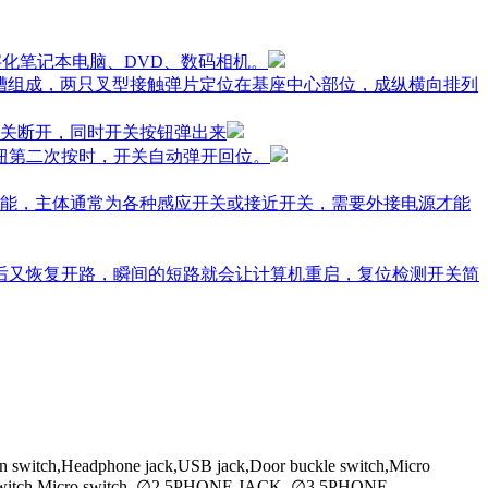
字化笔记本电脑、DVD、数码相机。
槽组成，两只叉型接触弹片定位在基座中心部位，成纵横向排列
关断开，同时开关按钮弹出来
钮第二次按时，开关自动弹开回位。
能，主体通常为各种感应开关或接近开关，需要外接电源才能
开后又恢复开路，瞬间的短路就会让计算机重启，复位检测开关简
on switch,Headphone jack,USB jack,Door buckle switch,Micro
Power switch,Micro switch ,∅2.5PHONE JACK, ∅3.5PHONE