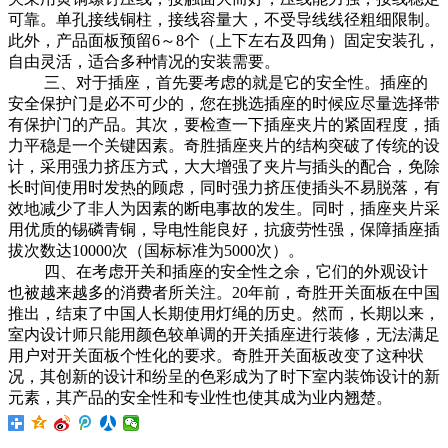
可靠。单孔接线铜柱，接线容量大，不受导线线径粗细限制。
此外，产品面板预留6～8个（上下左右及四角）固定安装孔，
自由灵活，适合多种情况的安装需要。
三、对于插座，首先要考虑的就是它的安全性。插座的
安全保护门是必不可少的，您在挑选插座的时候应尽量选择带
有保护门的产品。其次，要检查一下插座夹片的紧固程度，插
力平稳是一个关键因素。奇胜插座夹片的结构突破了传统的设
计，采用强力挤压方式，大大增强了夹片与插头的配合，免除
长时间使用时发热的顾虑，同时强力挤压使插头不易脱落，有
效地减少了非人为因素的断电事故的发生。同时，插座夹片采
用优质的锡磷青铜，导电性能良好，抗疲劳性强，保障插座插
拔次数达10000次（国标标准为5000次）。
四、在考虑开关和插座的安全性之余，它们的外观设计
也被越来越多的消费者所关注。20年前，奇胜开关面板在中国
推出，结束了中国人长期使用灯绳的历史。然而，长期以来，
室内设计师只能用颜色较单调的开关插座进行装修，无法满足
用户对开关面板个性化的要求。奇胜开关面板改变了这种状
况，其创新的设计和纷呈的色彩成为了时下室内装饰设计的新
元素，其产品的安全性和专业性也使其成为业内翘楚。