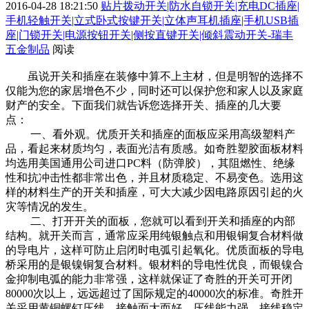
2016-04-28 18:21:50
贴片拨动开关|防水自锁开关|充电DC插座|
手机轻触开关|立式卧式按键开关|立体声耳机插座|手机USB插
座|门锁开关|电源按钮开关|侧按直键开关|倾斜震动开关-瑞丰
五金制品
阅读
虽说开关和插座在装修中算不上主材，但是明智的选择不
仅能为您的家居增色不少，同时还可以保护您和家人以及家庭
财产的安全。下面我们就告诉您选择开关、插座的几大要
点：
一、看外观。优质开关和插座的面板应采用高级塑料产
品，看起来材质均匀，表面光洁有质感。如奇胜塑胶面板材料
均选用美国通用公司进口PC料（防弹胶），其阻燃性、绝缘
性和抗冲击性都非常出色，并且材质稳定、不易变色。选用这
样的材料生产的开关和插座，可大大减少因电路原因引起的火
灾等情况的发生。
二、打开开关的面板，您就可以看到开关和插座的内部
结构。就开关而言，通常应采用纯银触点和用银铜复合材料做
的导电片，这样可防止启闭时电弧引起氧化。优质面板的导电
桥采用的是银镍铜复合材料。银材料的导电性优良，而银镍合
金抑制电弧的能力非常强，这样就保证了奇胜的开关可开闭
80000次以上，远远超过了国际规定的40000次的标准。奇胜开
关采用黄铜螺钉压线，接触面大而好，压线能力强，接线稳定