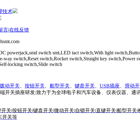
理技术
留言
|
在线反馈
mt.com
DC powerjack,smd switch smt,LED tact switch,With light switch,Butt
,Five-way switch,Reset switch,Rocker switch,Straight key switch,
locking switch,Slide switch
拨动开关
、
按钮开关
、
船型开关
、
键盘开关
、
USB插座
、
滑动开
端开关插座研发;致力于为全球电子和汽车设备、仪表仪器、通
键开关
|
按钮开关
|
键盘开关
|
微动开关
|
自锁开关
|
直键开关
|
船型开关
|
车开关等