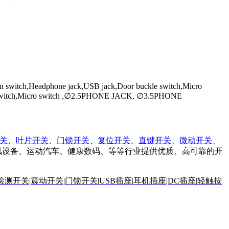
on switch,Headphone jack,USB jack,Door buckle switch,Micro
Power switch,Micro switch ,∅2.5PHONE JACK, ∅3.5PHONE
关
、
叶片开关
、
门锁开关
、
复位开关
、
直键开关
、
微动开关
、
讯设备、运动汽车、健康数码、等等行业提供优质、高可靠的开
检测开关
|
震动开关
|
门锁开关|
USB插座
|
耳机插座
|
DC插座
|
轻触按