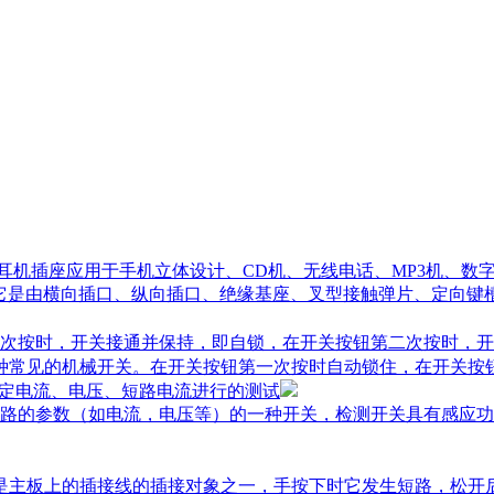
,耳机插座应用于手机立体设计、CD机、无线电话、MP3机、数
它是由横向插口、纵向插口、绝缘基座、叉型接触弹片、定向键
次按时，开关接通并保持，即自锁，在开关按钮第二次按时，开
一种常见的机械开关。在开关按钮第一次按时自动锁住，在开关按
额定电流、电压、短路电流进行的测试
路的参数（如电流，电压等）的一种开关，检测开关具有感应功
关是主板上的插接线的插接对象之一，手按下时它发生短路，松