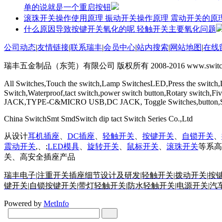
单的说就是一个重启按钮
滚珠开关操作使用原理 振动开关操作原理 震动开关的原
什么原因导致按键开关氧化的呢 轻触开关主要氧化问题
公司动态
|
友情链接
|
联系瑞丰
|
会员中心
|
站内搜索
|
网站地图
|
在线
瑞丰五金制品（东莞）有限公司 版权所有 2008-2016 www.switchs
All Switches,Touch the switch,Lamp SwitchesLED,Press the switch,
Switch,Waterproof,tact switch,power switch button,Rotary switch
JACK,TYPE-C&MICRO USB,DC JACK, Toggle Switches,button,Self-
China SwitchSmt SmdSwitch dip tact Switch Series Co.,Ltd
从设计
耳机插座
、
DC插座
、
轻触开关
、
按键开关
、
自锁开关
、
震动开关
,、;
LED模具
、
旋转开关
、
鼠标开关
、
滚珠开关
等系高
关、高安全插座产品
瑞丰电子
|
注重开关插座细节设计及研发
|
轻触开关
|
拨动开关
|
按
键开关
|
自锁按键开关
|
带灯轻触开关
|
防水轻触开关
|
电源开关
|
汽
Powered by
MetInfo