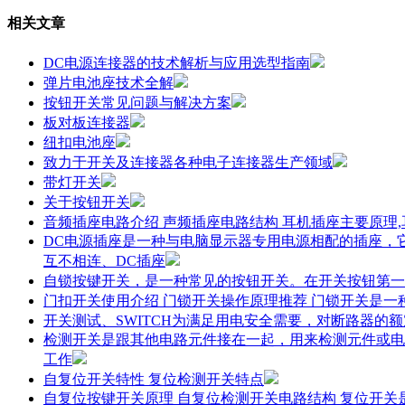
相关文章
DC电源连接器的技术解析与应用选型指南
弹片电池座技术全解
按钮开关常见问题与解决方案
板对板连接器
纽扣电池座
致力于开关及连接器各种电子连接器生产领域
带灯开关
关于按钮开关
音频插座电路介绍 声频插座电路结构 耳机插座主要原理
DC电源插座是一种与电脑显示器专用电源相配的插座，
互不相连、DC插座
自锁按键开关，是一种常见的按钮开关。在开关按钮第一
门扣开关使用介绍 门锁开关操作原理推荐 门锁开关是
开关测试、SWITCH为满足用电安全需要，对断路器的
检测开关是跟其他电路元件接在一起，用来检测元件或电
工作
自复位开关特性 复位检测开关特点
自复位按键开关原理 自复位检测开关电路结构 复位开