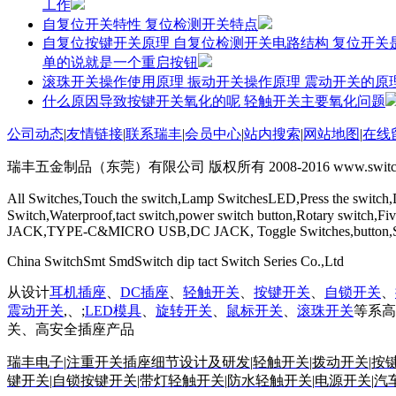
工作
自复位开关特性 复位检测开关特点
自复位按键开关原理 自复位检测开关电路结构 复位开
单的说就是一个重启按钮
滚珠开关操作使用原理 振动开关操作原理 震动开关的原
什么原因导致按键开关氧化的呢 轻触开关主要氧化问题
公司动态
|
友情链接
|
联系瑞丰
|
会员中心
|
站内搜索
|
网站地图
|
在线
瑞丰五金制品（东莞）有限公司 版权所有 2008-2016 www.switchs
All Switches,Touch the switch,Lamp SwitchesLED,Press the switch,
Switch,Waterproof,tact switch,power switch button,Rotary switch
JACK,TYPE-C&MICRO USB,DC JACK, Toggle Switches,button,Self-
China SwitchSmt SmdSwitch dip tact Switch Series Co.,Ltd
从设计
耳机插座
、
DC插座
、
轻触开关
、
按键开关
、
自锁开关
、
震动开关
,、;
LED模具
、
旋转开关
、
鼠标开关
、
滚珠开关
等系高
关、高安全插座产品
瑞丰电子
|
注重开关插座细节设计及研发
|
轻触开关
|
拨动开关
|
按
键开关
|
自锁按键开关
|
带灯轻触开关
|
防水轻触开关
|
电源开关
|
汽