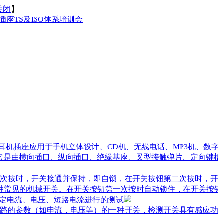
关闭
】
插座TS及ISO体系培训会
,耳机插座应用于手机立体设计、CD机、无线电话、MP3机、数
它是由横向插口、纵向插口、绝缘基座、叉型接触弹片、定向键
次按时，开关接通并保持，即自锁，在开关按钮第二次按时，开
一种常见的机械开关。在开关按钮第一次按时自动锁住，在开关按
额定电流、电压、短路电流进行的测试
路的参数（如电流，电压等）的一种开关，检测开关具有感应功