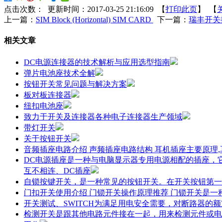
点击次数：
更新时间：2017-03-25 21:16:09 【
打印此页
】 【
上一篇：
SIM Block (Horizontal) SIM CARD
下一篇：
瑞丰开关
相关文章
DC电源连接器的技术解析与应用选型指南
弹片电池座技术全解
按钮开关常见问题与解决方案
板对板连接器
纽扣电池座
致力于开关及连接器各种电子连接器生产领域
带灯开关
关于按钮开关
音频插座电路介绍 声频插座电路结构 耳机插座主要原理
DC电源插座是一种与电脑显示器专用电源相配的插座，
互不相连、DC插座
自锁按键开关，是一种常见的按钮开关。在开关按钮第一
门扣开关使用介绍 门锁开关操作原理推荐 门锁开关是
开关测试、SWITCH为满足用电安全需要，对断路器的
检测开关是跟其他电路元件接在一起，用来检测元件或电