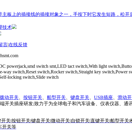
关是主板上的插接线的插接对象之一，手按下时它发生短路，松
理技术
留言
|
在线反馈
mt.com
DC powerjack,smd switch smt,LED tact switch,With light switch,Butt
,Five-way switch,Reset switch,Rocker switch,Straight key switch,
locking switch,Slide switch
拨动开关
、
按钮开关
、
船型开关
、
键盘开关
、
USB插座
、
滑动开
端开关插座研发;致力于为全球电子和汽车设备、仪表仪器、通
键开关
|
按钮开关
|
键盘开关
|
微动开关
|
自锁开关
|
直键开关
|
船型开关
|
车开关等