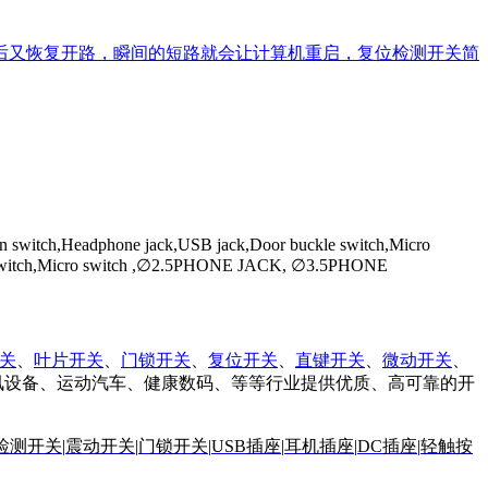
开后又恢复开路，瞬间的短路就会让计算机重启，复位检测开关简
on switch,Headphone jack,USB jack,Door buckle switch,Micro
Power switch,Micro switch ,∅2.5PHONE JACK, ∅3.5PHONE
关
、
叶片开关
、
门锁开关
、
复位开关
、
直键开关
、
微动开关
、
讯设备、运动汽车、健康数码、等等行业提供优质、高可靠的开
检测开关
|
震动开关
|
门锁开关|
USB插座
|
耳机插座
|
DC插座
|
轻触按