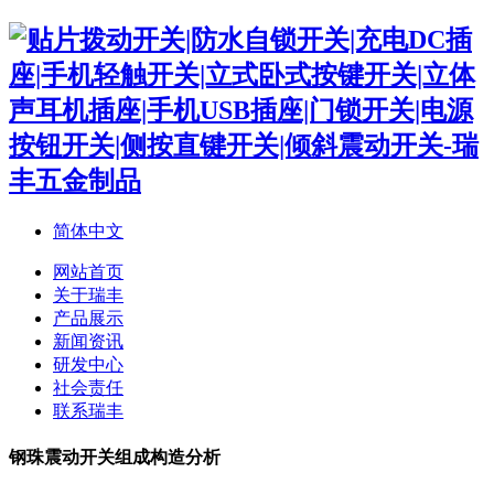
简体中文
网站首页
关于瑞丰
产品展示
新闻资讯
研发中心
社会责任
联系瑞丰
钢珠震动开关组成构造分析