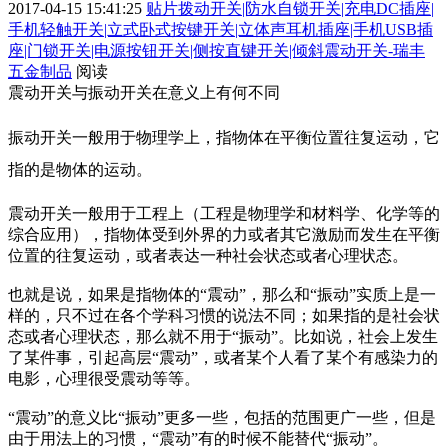
2017-04-15 15:41:25
贴片拨动开关|防水自锁开关|充电DC插座|
手机轻触开关|立式卧式按键开关|立体声耳机插座|手机USB插
座|门锁开关|电源按钮开关|侧按直键开关|倾斜震动开关-瑞丰
五金制品
阅读
震动开关与振动开关在意义上有何不同
振动开关一般用于物理学上，指物体在平衡位置往复运动，它
指的是物体的运动。
震动开关一般用于工程上（工程是物理学和材料学、化学等的
综合应用），指物体受到外界的力或者其它激励而发生在平衡
位置的往复运动，或者表达一种社会状态或者心理状态。
也就是说，如果是指物体的“震动”，那么和“振动”实质上是一
样的，只不过在各个学科习惯的说法不同；如果指的是社会状
态或者心理状态，那么就不用于“振动”。比如说，社会上发生
了某件事，引起高层“震动”，或者某个人看了某个有感染力的
电影，心理很受震动等等。
“震动”的意义比“振动”更多一些，包括的范围更广一些，但是
由于用法上的习惯，“震动”有的时候不能替代“振动”。