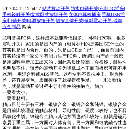
2017-04-15 15:54:57
贴片拨动开关|防水自锁开关|充电DC插座|
手机轻触开关|立式卧式按键开关|立体声耳机插座|手机USB插
座|门锁开关|电源按钮开关|侧按直键开关|倾斜震动开关-瑞丰
五金制品
阅读
龙料替换PC料，这样成本就能降低很多。 同样用PC料，很多
震动开关厂家用的是国内产的（就算标用的是美国GE什么的
其实也是国内合作厂做的，只是由GE卖而已），而目前国内
其实还没有一家公司有能力生产PC料，所谓国内产的一般都
是用回料重新加工出来的，因此杂质比较高，会很脆，耐热性
也明显不佳。较差的震动开关为降低成本正面面板都可能不用
PC料，用混合料或ABS替代。这些材料不仅抗冲击、耐热性
差，还容易变色、表面摸多了就显得很毛糙。 其次看触
点，就是震动开关过程中导电零件的接触点。触点
一要看大小。
二要看材料。
触点目前主要有三种，银镍合金、银镉合金和纯银。银镍合金
是目前比较理想的触点材料，导电性能、硬度比较好，也不容
易氧化生锈。银镉合金触点其他方面也都比较好，但就是镉元
素属于重金属，一方面对人体有害，另一方面和银的融合性也
不太理想，会在触点表面形成镉金属小颗粒，导电时可能拉出