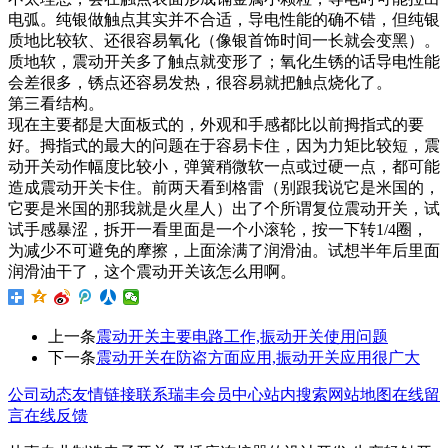
电弧。纯银做触点其实并不合适，导电性能的确不错，但纯银
质地比较软、还很容易氧化（像银首饰时间一长就会变黑）。
质地软，震动开关多了触点就变形了；氧化生锈的话导电性能
会差很多，锈点还容易发热，很容易就把触点烧化了。
第三看结构。
现在主要都是大面板式的，外观和手感都比以前拇指式的要
好。拇指式的最大的问题在于容易卡住，因为力矩比较短，震
动开关动作幅度比较小，弹簧稍微软一点或过硬一点，都可能
造成震动开关卡住。前两天看到格雷（别跟我说它是米国的，
它要是米国的那我就是火星人）出了个所谓复位震动开关，试
试手感暴涩，拆开一看里面是一个小滚轮，按一下转1/4圈，
为减少不可避免的摩擦，上面涂满了润滑油。试想半年后里面
润滑油干了，这个震动开关该怎么用啊。
上一条
震动开关主要电路工作,振动开关使用问题
下一条
震动开关在防盗方面应用,振动开关应用很广大
公司动态
友情链接
联系瑞丰
会员中心
站内搜索
网站地图
在线留
言
在线反馈