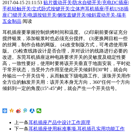
2017-04-15 21:11:53
贴片拨动开关|防水自锁开关|充电DC插座|
手机轻触开关|立式卧式按键开关|立体声耳机插座|手机USB插
座|门锁开关|电源按钮开关|侧按直键开关|倾斜震动开关-瑞丰
五金制品
阅读
耳机插座要掌握控制烘烤时间和温度。 (2)印刷前要保证充分
搅拌银浆，添加银浆时也必须充分搅拌。 (3)更换网目粗一些
的丝网，制作合格的网版。 (4)改变制版方式，可考虑使用厚
版。 (5)检查线路设计是否合理，并对设计的线路进行必要的
改进。东莞耳机插座这种电路要求开关的灵敏度及稳定性要
高，一致性要好，使用时要将该开关垂直于地面安装，平时处
于常开状态，当受外力作用至使此开关倾斜到30°时，就会向
外输出一个开关信号，从而触发下级电路工作。滚珠开关用作
全方位的触发开关用：该开关本身无方向，360°任何一个方向
倾斜到一定的角度(15°-45°)时，就会产生一个开关信号。
上一条
耳机插座产品中设计工作原理
下一条
耳机插座使用标准事项.耳机插孔实用功能工作