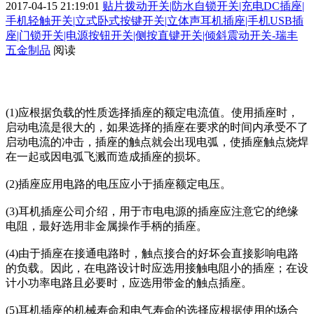
2017-04-15 21:19:01
贴片拨动开关|防水自锁开关|充电DC插座|
手机轻触开关|立式卧式按键开关|立体声耳机插座|手机USB插
座|门锁开关|电源按钮开关|侧按直键开关|倾斜震动开关-瑞丰
五金制品
阅读
(1)应根据负载的性质选择插座的额定电流值。使用插座时，
启动电流是很大的，如果选择的插座在要求的时间内承受不了
启动电流的冲击，插座的触点就会出现电弧，使插座触点烧焊
在一起或因电弧飞溅而造成插座的损坏。
(2)插座应用电路的电压应小于插座额定电压。
(3)耳机插座公司介绍，用于市电电源的插座应注意它的绝缘
电阻，最好选用非金属操作手柄的插座。
(4)由于插座在接通电路时，触点接合的好坏会直接影响电路
的负载。因此，在电路设计时应选用接触电阻小的插座；在设
计小功率电路且必要时，应选用带金的触点插座。
(5)耳机插座的机械寿命和电气寿命的选择应根据使用的场合