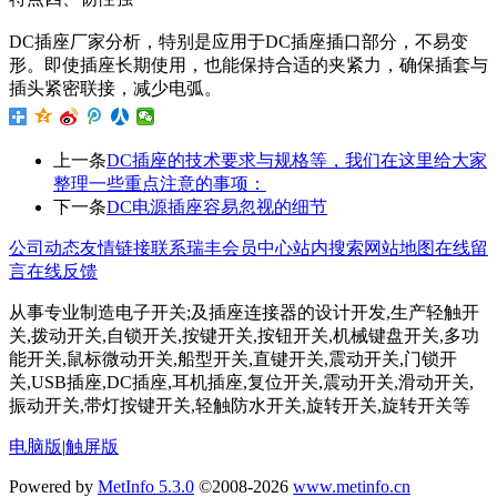
DC插座厂家分析，特别是应用于DC插座插口部分，不易变
形。即使插座长期使用，也能保持合适的夹紧力，确保插套与
插头紧密联接，减少电弧。
上一条
DC插座的技术要求与规格等，我们在这里给大家
整理一些重点注意的事项：
下一条
DC电源插座容易忽视的细节
公司动态
友情链接
联系瑞丰
会员中心
站内搜索
网站地图
在线留
言
在线反馈
从事专业制造电子开关;及插座连接器的设计开发,生产轻触开
关,拨动开关,自锁开关,按键开关,按钮开关,机械键盘开关,多功
能开关,鼠标微动开关,船型开关,直键开关,震动开关,门锁开
关,USB插座,DC插座,耳机插座,复位开关,震动开关,滑动开关,
振动开关,带灯按键开关,轻触防水开关,旋转开关,旋转开关等
电脑版
|
触屏版
Powered by
MetInfo 5.3.0
©2008-2026
www.metinfo.cn