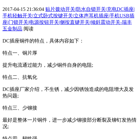
2017-04-15 21:36:04
贴片拨动开关|防水自锁开关|充电DC插座|
手机轻触开关|立式卧式按键开关|立体声耳机插座|手机USB插
座|门锁开关|电源按钮开关|侧按直键开关|倾斜震动开关-瑞丰
五金制品
阅读
DC插座铜件的特点，具体内容如下：
特点一、铜片厚
提升电流通过能力，减少铜件自身的电阻;
特点二、抗氧化
DC插座厂家介绍，不生锈，减少因锈蚀造成的电阻增大及发
热问题;
特点三、少铆接
最好是整体一片铜件，进一步减少铆接部分断裂及铆钉发热情
况;
特点四、韧性强