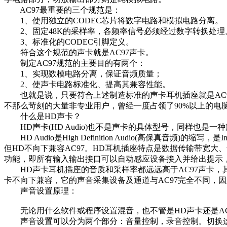
AC97最重要的三个规范是：
1、使用独立的CODEC芯片将数字电路和模拟电路分离。
2、固定48K的采样率，各频率信号必须经过数字转换处理
3、标准化的CODEC引脚定义。
符合这个规范的声卡就是AC97声卡。
制定AC97规范的主要目的有两个：
1、实现数模电路分离，保证音频质量；
2、使声卡电路标准化、提高其兼容性能。
也就是说，只要符合上述制造标准的声卡耳机插座就是AC9
不那么苛刻的大量非专业用户，曾经一度占领了90%以上的电
什么是HD声卡？
HD声卡(HD Audio)也不是声卡的具体型号，同样也是一
HD Audio是High Definition Audio(高保真音频)
但HD不向下兼容AC97。HD耳机插座特点是数据传输带宽
功能，即所有输入输出接口可以自动感应设备接入并给出提示
HD声卡耳机插座的音质和采样率都远远高于AC97声卡，其
卡不向下兼容，它的声音采集设备及通道与AC97完全不同，因此很
声音设置原理：
无论用什么软件或程序设置混音，也不管是HD声卡还是AC
声音设置可以分为两个部分：音量控制，录音控制。切换这两