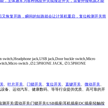
能，主体通常为各种感应开关或接近开关，需要外接电源才能
开后又恢复开路，瞬间的短路就会让计算机重启，复位检测开关简
on switch,Headphone jack,USB jack,Door buckle switch,Micro
Power switch,Micro switch ,∅2.5PHONE JACK, ∅3.5PHONE
关
、
叶片开关
、
门锁开关
、
复位开关
、
直键开关
、
微动开关
、
讯设备、运动汽车、健康数码、等等行业提供优质、高可靠的开
检测开关
|
震动开关
|
门锁开关|
USB插座
|
耳机插座
|
DC插座
|
轻触按