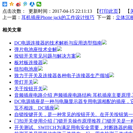
点击次数：
更新时间：2017-04-15 22:11:13 【
打印此页
】 【
上一篇：
耳机插座Phone jack的工作设计技巧
下一篇：
立体沉板
相关文章
DC电源连接器的技术解析与应用选型指南
弹片电池座技术全解
按钮开关常见问题与解决方案
板对板连接器
纽扣电池座
致力于开关及连接器各种电子连接器生产领域
带灯开关
关于按钮开关
音频插座电路介绍 声频插座电路结构 耳机插座主要原理
DC电源插座是一种与电脑显示器专用电源相配的插座，
互不相连、DC插座
自锁按键开关，是一种常见的按钮开关。在开关按钮第一
门扣开关使用介绍 门锁开关操作原理推荐 门锁开关是
开关测试、SWITCH为满足用电安全需要，对断路器的