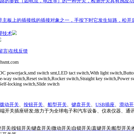
路的参数（如电流，电压等）的一种开关，检测开关具有感应功
关是主板上的插接线的插接对象之一，手按下时它发生短路，松
理技术
留言
|
在线反馈
mt.com
DC powerjack,smd switch smt,LED tact switch,With light switch,Butt
,Five-way switch,Reset switch,Rocker switch,Straight key switch,
locking switch,Slide switch
拨动开关
、
按钮开关
、
船型开关
、
键盘开关
、
USB插座
、
滑动开
端开关插座研发;致力于为全球电子和汽车设备、仪表仪器、通
键开关
|
按钮开关
|
键盘开关
|
微动开关
|
自锁开关
|
直键开关
|
船型开关
|