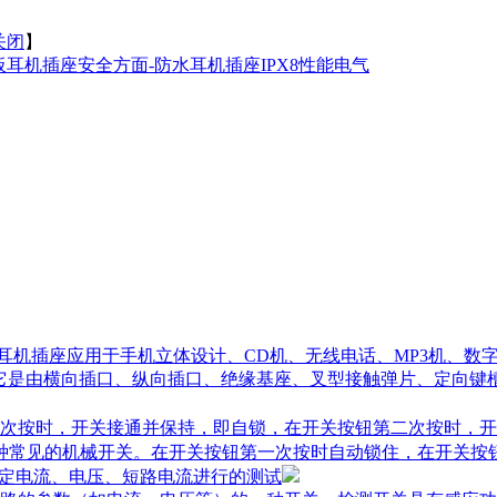
关闭
】
耳机插座安全方面-防水耳机插座IPX8性能电气
,耳机插座应用于手机立体设计、CD机、无线电话、MP3机、数
它是由横向插口、纵向插口、绝缘基座、叉型接触弹片、定向键
次按时，开关接通并保持，即自锁，在开关按钮第二次按时，开
一种常见的机械开关。在开关按钮第一次按时自动锁住，在开关按
额定电流、电压、短路电流进行的测试