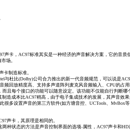
。
7声卡，AC97标准其实是一种经济的声音解决方案，它的音质
脑市场。
种声卡制造标准。
的缩写，是Intel与杜比(Dolby)公司合力推出的新一代音频规范，可以说
大、音频回放精度高、支持多声道阵列麦克风音频输入、CPU的占
，而且每个接口的功能可以随意设定。该功能不仅能自行判断哪
制造成本比AC97稍高，由于电子集成技术的发展，其声音效果
多设置声音的第三方软件(如方塘音控、UCTools、MvBox
97声卡，其原理是相同的。
种状态的方法是声音控制界面的选项-属性，AC97声卡和HD