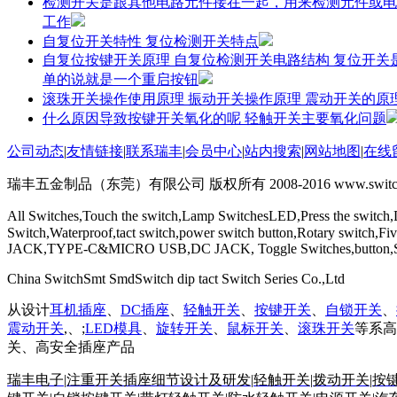
检测开关是跟其他电路元件接在一起，用来检测元件或电
工作
自复位开关特性 复位检测开关特点
自复位按键开关原理 自复位检测开关电路结构 复位开
单的说就是一个重启按钮
滚珠开关操作使用原理 振动开关操作原理 震动开关的原
什么原因导致按键开关氧化的呢 轻触开关主要氧化问题
公司动态
|
友情链接
|
联系瑞丰
|
会员中心
|
站内搜索
|
网站地图
|
在线
瑞丰五金制品（东莞）有限公司 版权所有 2008-2016 www.switchs
All Switches,Touch the switch,Lamp SwitchesLED,Press the switch,
Switch,Waterproof,tact switch,power switch button,Rotary switch
JACK,TYPE-C&MICRO USB,DC JACK, Toggle Switches,button,Self-
China SwitchSmt SmdSwitch dip tact Switch Series Co.,Ltd
从设计
耳机插座
、
DC插座
、
轻触开关
、
按键开关
、
自锁开关
、
震动开关
,、;
LED模具
、
旋转开关
、
鼠标开关
、
滚珠开关
等系高
关、高安全插座产品
瑞丰电子
|
注重开关插座细节设计及研发
|
轻触开关
|
拨动开关
|
按