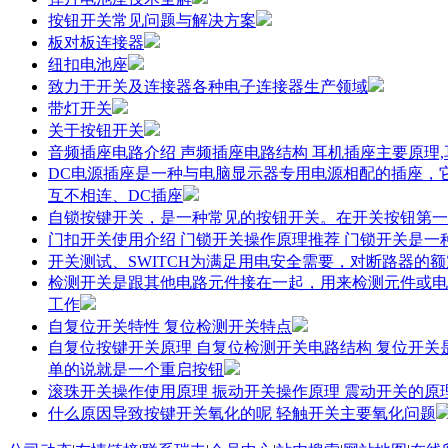
按钮开关常见问题与解决方案
板对板连接器
纽扣电池座
致力于开关及连接器各种电子连接器生产领域
带灯开关
关于按钮开关
音频插座电路介绍 声频插座电路结构 耳机插座主要原理
DC电源插座是一种与电脑显示器专用电源相配的插座，
互不相连、DC插座
自锁按键开关，是一种常见的按钮开关。在开关按钮第一
门扣开关使用介绍 门锁开关操作原理推荐 门锁开关是
开关测试、SWITCH为满足用电安全需要，对断路器的
检测开关是跟其他电路元件接在一起，用来检测元件或电
工作
自复位开关特性 复位检测开关特点
自复位按键开关原理 自复位检测开关电路结构 复位开
单的说就是一个重启按钮
滚珠开关操作使用原理 振动开关操作原理 震动开关的原
什么原因导致按键开关氧化的呢 轻触开关主要氧化问题