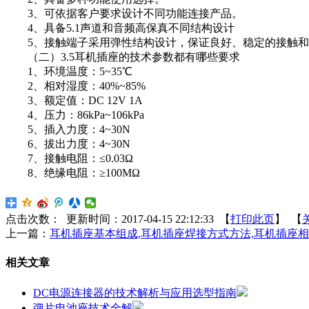
3、可依据客户要求设计不同功能连接产品。
4、具备5.1声道和音频高保真不同结构设计
5、接触端子采用弹性结构设计，保证良好、稳定的接触和
（二）3.5耳机插座的技术参数都有哪些要求
1、环境温度：5~35℃
2、相对湿度：40%~85%
3、额定值：DC 12V 1A
4、压力：86kPa~106kPa
5、插入力度：4~30N
6、拔出力度：4~30N
7、接触电阻：≤0.03Ω
8、绝缘电阻：≥100MΩ
点击次数：
更新时间：2017-04-15 22:12:33 【
打印此页
】 【
上一篇：
耳机插座基本组成,耳机插座焊接方式方法,耳机插座
相关文章
DC电源连接器的技术解析与应用选型指南
弹片电池座技术全解