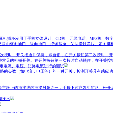
,耳机插座应用于手机立体设计、CD机、无线电话、MP3机、数
它是由横向插口、纵向插口、绝缘基座、叉型接触弹片、定向键
次按时，开关接通并保持，即自锁，在开关按钮第二次按时，开
一种常见的机械开关。在开关按钮第一次按时自动锁住，在开关按
额定电流、电压、短路电流进行的测试
路的参数（如电流，电压等）的一种开关，检测开关具有感应功
关是主板上的插接线的插接对象之一，手按下时它发生短路，松
理技术