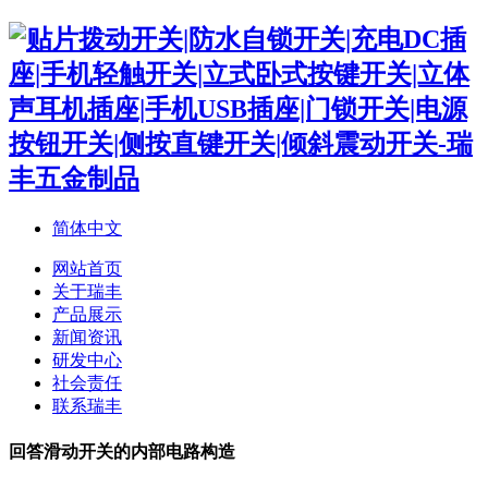
简体中文
网站首页
关于瑞丰
产品展示
新闻资讯
研发中心
社会责任
联系瑞丰
回答滑动开关的内部电路构造