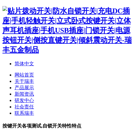
简体中文
网站首页
关于瑞丰
产品展示
新闻资讯
研发中心
社会责任
联系瑞丰
按键开关各项测试,自锁开关特性特点