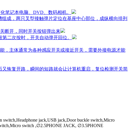
字化笔记本电脑、DVD、数码相机。
槽组成，两只叉型接触弹片定位在基座中心部位，成纵横向排列
关断开，同时开关按钮弹出来
钮第二次按时，开关自动弹开回位。
能，主体通常为各种感应开关或接近开关，需要外接电源才能
开后又恢复开路，瞬间的短路就会让计算机重启，复位检测开关简
on switch,Headphone jack,USB jack,Door buckle switch,Micro
Power switch,Micro switch ,∅2.5PHONE JACK, ∅3.5PHONE