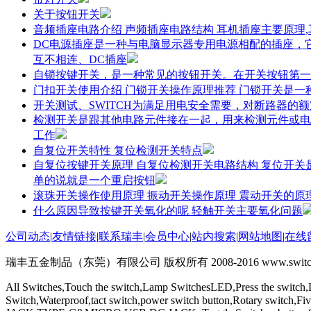
关于按钮开关
音频插座电路介绍 声频插座电路结构 耳机插座主要原理
DC电源插座是一种与电脑显示器专用电源相配的插座，
互不相连、DC插座
自锁按键开关，是一种常见的按钮开关。在开关按钮第一
门扣开关使用介绍 门锁开关操作原理推荐 门锁开关是
开关测试、SWITCH为满足用电安全需要，对断路器的
检测开关是跟其他电路元件接在一起，用来检测元件或电
工作
自复位开关特性 复位检测开关特点
自复位按键开关原理 自复位检测开关电路结构 复位开
单的说就是一个重启按钮
滚珠开关操作使用原理 振动开关操作原理 震动开关的原
什么原因导致按键开关氧化的呢 轻触开关主要氧化问题
公司动态
|
友情链接
|
联系瑞丰
|
会员中心
|
站内搜索
|
网站地图
|
在线
瑞丰五金制品（东莞）有限公司 版权所有 2008-2016 www.switchs
All Switches,Touch the switch,Lamp SwitchesLED,Press the switch,
Switch,Waterproof,tact switch,power switch button,Rotary switch