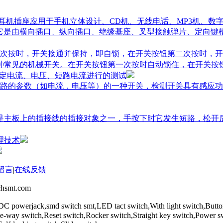
,耳机插座应用于手机立体设计、CD机、无线电话、MP3机、数
它是由横向插口、纵向插口、绝缘基座、叉型接触弹片、定向键
次按时，开关接通并保持，即自锁，在开关按钮第二次按时，开
一种常见的机械开关。在开关按钮第一次按时自动锁住，在开关按
额定电流、电压、短路电流进行的测试
路的参数（如电流，电压等）的一种开关，检测开关具有感应功
关是主板上的插接线的插接对象之一，手按下时它发生短路，松
理技术
留言
|
在线反馈
mt.com
DC powerjack,smd switch smt,LED tact switch,With light switch,Butt
,Five-way switch,Reset switch,Rocker switch,Straight key switch,