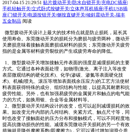
2017-04-15 21:29:51
贴片拨动开关|防水自锁开关|充电DC插座|
手机轻触开关|立式卧式按键开关|立体声耳机插座|手机USB插
座|门锁开关|电源按钮开关|侧按直键开关|倾斜震动开关-瑞丰
五金制品
阅读
微型拨动开关设计上最大的技术特点就是防止损耗，延长其
使用寿命。东莞微动开关的损耗分为磨损与疲劳两种，微动开
关磨损意味着接触表面磨损或材料的损失；东莞微动开关疲劳
指的是金属等材料疲劳裂纹的产生或疲劳寿命的降低。
1、微型拨动开关增加接触元件表面的强度是减缓损耗的主要
方式。它通过各种表面处理，如物理(激光、离子注入等改变
表层微观结构的硬化技术)、化学(渗碳、渗氮等表面硬化技
术)、机械(喷丸、滚压等增加表面残余压应力)的工艺方法使材
料表面获得特殊的成分、组织结构与性能，以提高其耐磨和抗
疲劳性能。另外，也有加强易疲劳的金属簧片和触点的电气能
力的方式，如换用银、合金等金属材料等。
2、微型拨动开关结构设计的改变，也可以起到减缓损耗的效
果。如改变元件内部的几何结构、夹紧方式、触点尺寸等，同
时也改变了接触面处的压力分布和接触模式，可以不同程度地
提高抗微动损伤的性能。减缓东莞微动开关损耗的另一个有效
措施就是降低摩擦系数(即摩擦力)，它可以通过增加润滑介质