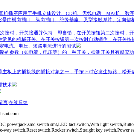
,耳机插座应用于手机立体设计、CD机、无线电话、MP3机、数
它是由横向插口、纵向插口、绝缘基座、叉型接触弹片、定向键
次按时，开关接通并保持，即自锁，在开关按钮第二次按时，开
一种常见的机械开关。在开关按钮第一次按时自动锁住，在开关按
额定电流、电压、短路电流进行的测试
路的参数（如电流，电压等）的一种开关，检测开关具有感应功
关是主板上的插接线的插接对象之一，手按下时它发生短路，松
理技术
留言
|
在线反馈
mt.com
DC powerjack,smd switch smt,LED tact switch,With light switch,Butt
,Five-way switch,Reset switch,Rocker switch,Straight key switch,