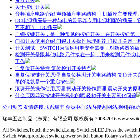
带灯开关
关于按钮开关
音频插座电路介绍 声频插座电路结构 耳机插座主要原理
DC电源插座是一种与电脑显示器专用电源相配的插座，
互不相连、DC插座
自锁按键开关，是一种常见的按钮开关。在开关按钮第一
门扣开关使用介绍 门锁开关操作原理推荐 门锁开关是
开关测试、SWITCH为满足用电安全需要，对断路器的
检测开关是跟其他电路元件接在一起，用来检测元件或电
工作
自复位开关特性 复位检测开关特点
自复位按键开关原理 自复位检测开关电路结构 复位开
单的说就是一个重启按钮
滚珠开关操作使用原理 振动开关操作原理 震动开关的原
什么原因导致按键开关氧化的呢 轻触开关主要氧化问题
公司动态
|
友情链接
|
联系瑞丰
|
会员中心
|
站内搜索
|
网站地图
|
在线
瑞丰五金制品（东莞）有限公司 版权所有 2008-2016 www.switchs
All Switches,Touch the switch,Lamp SwitchesLED,Press the switch,
Switch,Waterproof,tact switch,power switch button,Rotary switch