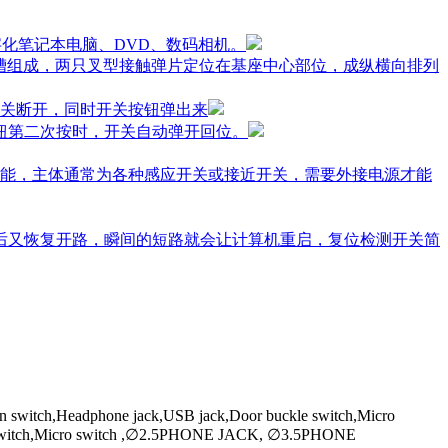
字化笔记本电脑、DVD、数码相机。
槽组成，两只叉型接触弹片定位在基座中心部位，成纵横向排列
关断开，同时开关按钮弹出来
钮第二次按时，开关自动弹开回位。
能，主体通常为各种感应开关或接近开关，需要外接电源才能
开后又恢复开路，瞬间的短路就会让计算机重启，复位检测开关简
on switch,Headphone jack,USB jack,Door buckle switch,Micro
Power switch,Micro switch ,∅2.5PHONE JACK, ∅3.5PHONE